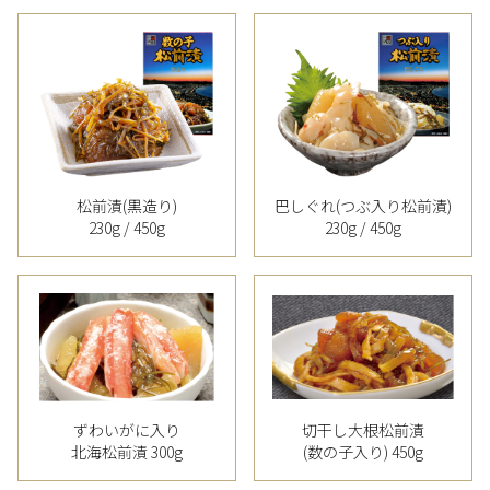
松前漬(黒造り)
巴しぐれ(つぶ入り松前漬)
230g / 450g
230g / 450g
ずわいがに入り
切干し大根松前漬
北海松前漬 300g
(数の子入り) 450g