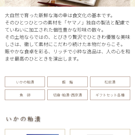
大自然で育った新鮮な海の幸は食文化の基本です。
そのひとつひとつの素材を「ヤマノ」独自の製法と配慮で
ていねいに加工された個性豊かな珍味の数々。
その土地ならではの、とびきり贅沢でひときわ優雅な美味
しさは、徹して素材にこだわり続けた本物だからこそ。
賑やかな食卓を彩る、リッチで小粋な逸品は、人の心を和
ませ最高のひとときを演出します。
いかの粕漬
飯 鮨
松前漬
魚 卵
切身･粕漬･西京漬
ギフトセット各種