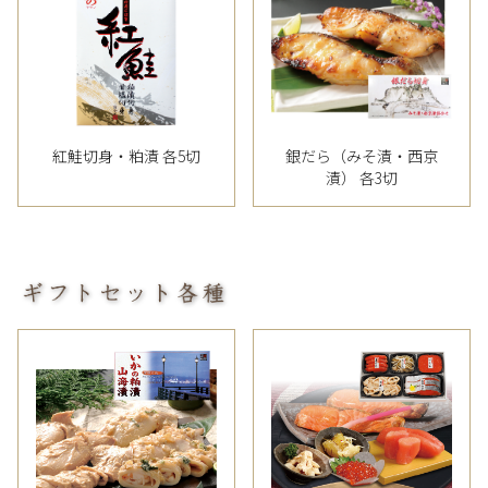
紅鮭切身・粕漬 各5切
銀だら（みそ漬・西京
漬） 各3切