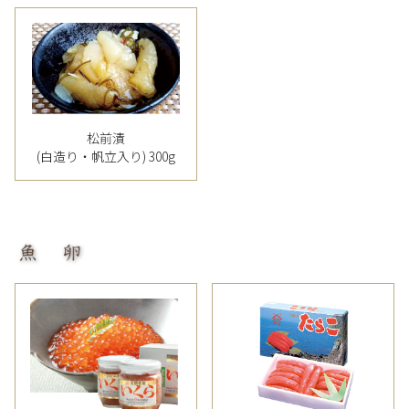
松前漬
(白造り・帆立入り) 300g